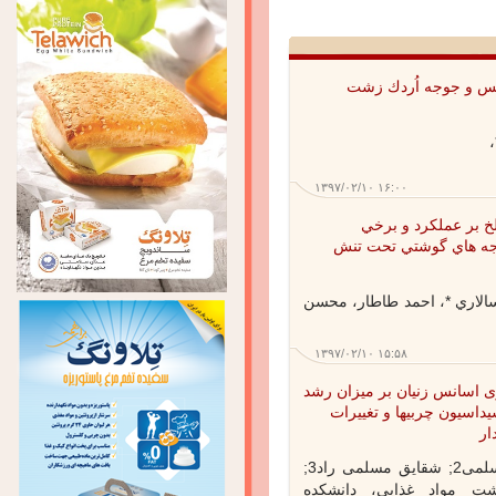
و جوجه اُردك زشت
۱۳۹۷/۰۲/۱۰ ۱۶:۰۰
ر عملكرد و برخي
ه هاي گوشتي تحت تنش
الاري *، احمد طاطار، محسن
۱۳۹۷/۰۲/۱۰ ۱۵:۵۸
اسانس زنیان بر میزان رشد
اسیون چربیها و تغییرات
اشکان جبلی جوان1; معصومه مسلمی2; شقایق مسلمی راد3;
1گروه بهداشت مواد غذایی، دانشکده