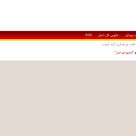
بايل
عناوين کل اخبار
RSS
ت مرغداری آزاد است.
ستوديو خبر“