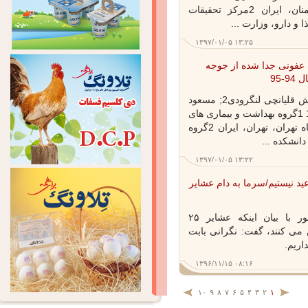
دامپزشکی، دانشگاه سمنان، سمنان، ایران 2مرکز تحقیقات
 دارو، وزارت ...
۱۳۹۷/۰۱/۰۵ ۱۳:۲۵
فونی جدا شده از جوجه
9
فاطمه غلامی1; وحید کریمی1; آرش قلیانچی لنگرودی2; مسعود
هاشم زاده3; مهدی وصفی مرندی1 1گروه بهداشت و بیماری های
طیور، دانشکده دامپزشکی دانشگاه تهران، تهران، ایران 2گروه
شکده ...
۱۳۹۷/۰۱/۰۵ ۱۳:۲۲
یستیم/سرما به دام عشایر
رئیس سازمان امور عشایر کشور با بیان اینکه عشایر ۲۵
 کنند، گفت: نگرانی بابت
یم.
۱۳۹۶/۱۱/۱۵ ۰۸:۱۶
۱۰
۹
۸
۷
۶
۵
۴
۳
۲
۱