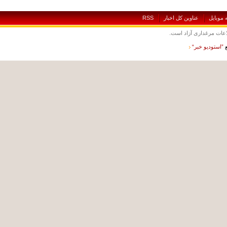
بايل
عناوين کل اخبار
RSS
ت مرغداری آزاد است.
ستوديو خبر“