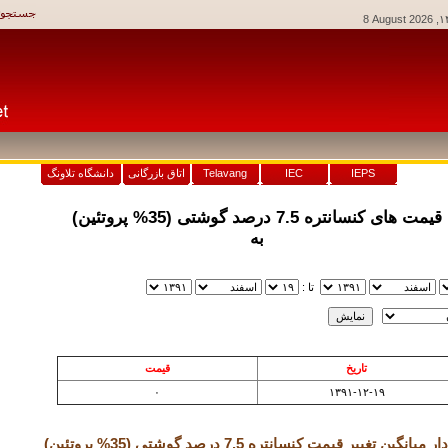
8 August 2026
IEPS
IEC
Telavang
اتاق بازرگانی
دانشگاه تلاونگ
قيمت های کنسانتره 7.5 درصد گوشتی (35% پروتئین)
به
تا :
نمايش
تاريخ
قيمت
۰
۱۳۹۱-۱۲-۱۹
 ميانگين تغيير قيمت کنسانتره 7.5 درصد گوشتی (35% پروتئین)