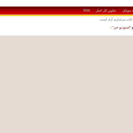
بايل
عناوين کل اخبار
RSS
ت مرغداری آزاد است.
ستوديو خبر“