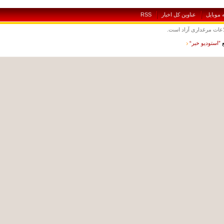
بايل
عناوين کل اخبار
RSS
ت مرغداری آزاد است.
ستوديو خبر“