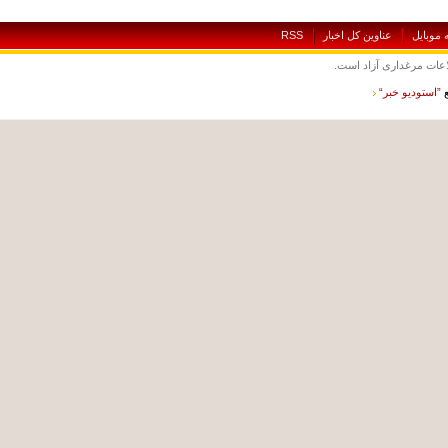
بايل
عناوين کل اخبار
RSS
ت مرغداری آزاد است.
ستوديو خبر“