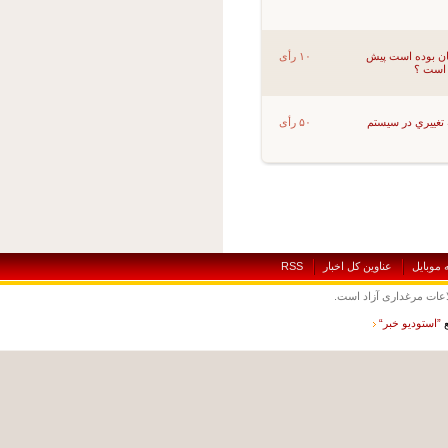
سان بوده است پیش
۱۰ رأی
ييري در سيستم
۵۰ رأی
بايل
عناوين کل اخبار
RSS
ت مرغداری آزاد است.
ستوديو خبر“