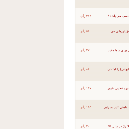
اسب می باشد؟
۳۸۳ رأی
ارزیابی می
۵۸ رأی
برای شما مفید
۲۷ رأی
ی) را امتحان
۸۴ رأی
ه غذایی طیور
۱۱۷ رأی
یش تاثیر بسزایی
۱۱۵ رأی
درگیری مزرعه شما با بیماری های تنفسی (برونشیت ، نیوکاسل ، آنفولانزا) در سال 91
۳۰ رأی