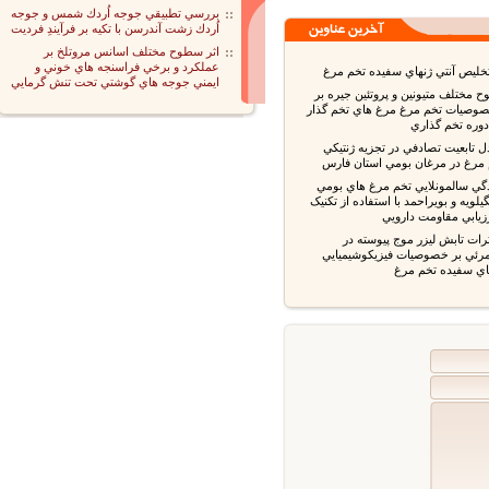
بررسي تطبيقي جوجه اُردك شمس و جوجه
اُردك زشت آندرسن با تكيه بر فرآيندِ فرديت
اثر سطوح مختلف اسانس مروتلخ بر
عملكرد و برخي فراسنجه هاي خوني و
يص آنتي ژنهاي سفيده تخم مرغ
ايمني جوجه هاي گوشتي تحت تنش گرمايي
مختلف متيونين و پروتئين جيره بر
صيات تخم مرغ مرغ هاي تخم گذار
ره تخم گذاري
تابعيت تصادفي در تجزيه ژنتيكي
رغ در مرغان بومي استان فارس
ي سالمونلايي تخم مرغ هاي بومي
يه و بويراحمد با استفاده از تکنيک
ت تابش ليزر موج پيوسته در
ي بر خصوصيات فيزيکوشيميايي
 سفيده تخم مرغ