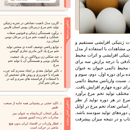
كاربرد مدل تابعيت تصادفي در تجزيه ژنتيكي
توليد تخم مرغ درمرغان بومي استان فارس
برآورد همبستگي ژنتيكي و فنوتيپي صفات
عملكرد و كيفيت تخم مرغ در مرغان بومي
استان يزد
 ژنتیکی افزایشی مستقیم و
توابع رياضي توصيف كننده ي منحني توليد
 مشاهدات با استفاده از مدل
تخم مرغ يك لاين مادري تجاري گوشتي
زش 2 تا 4 برای اثرات ژنتیکی افزایشی و اثرات محیط
چند شكلي ژن پرولاكتين در يك جمعيت
دفی با درجه برازش سه برای
ماكيان بومي و همبستگي آن با توليد تخم
مرغ
محیط دائمی حیوان به عنوان
تاثير عوامل مغذي بر ايجاد سندرم كبد چرب
 برای دوره اول، دوم، سوم و
همراه با خونريزي و روش هاي تشخيص آن
با استفاده از فراسنجه هاي سرم و كبد در
، 16/0 و 11/0 به دست آمد. نسبت واریانس محیط دائمی
مرغان تخم گذار
نس فنوتیپی نیز از 38/0 برای دوره اول به 6/0 برای دوره چهارم افزایش یافت.
تلف تولید تخم مرغ برآورد
 در هر دوره تولید از نظر
تاکید حجتی بر پشتیبانی همه جانبه از صنعت
اس تعداد تخم مرغ در اوایل
طیور
دوره‌های تولید سودمند باشد.
پیگیر انتخاب کرمانشاه به عنوان میز
صادرات دام زنده کشور هستیم
ب و در نتیجه میزان پیشرفت
قطار واردات در اقتصاد ایران بدون هیچ
مانعی در حرکت است