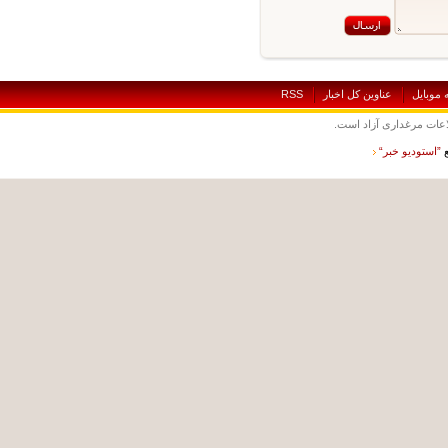
بايل
عناوين کل اخبار
RSS
ت مرغداری آزاد است.
ستوديو خبر“