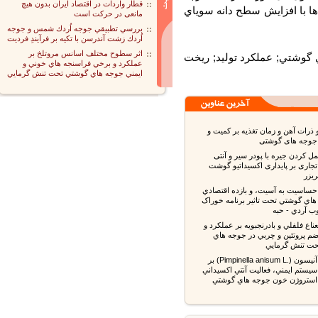
قطار واردات در اقتصاد ایران بدون هیچ
با افزايش سطح دانه سوياي
مانعی در حرکت است
بررسي تطبيقي جوجه اُردك شمس و جوجه
اُردك زشت آندرسن با تكيه بر فرآيندِ فرديت
اثر سطوح مختلف اسانس مروتلخ بر
گوشتي; عملكرد توليد; ريخت
عملكرد و برخي فراسنجه هاي خوني و
ايمني جوجه هاي گوشتي تحت تنش گرمايي
رات آهن و زمان تغذیه بر کمیت و
کردن جیره با پودر سیر و آنتی
ری بر پایداری اکسیداتیو گوشت
ر
اسيت به آسيت، و بازده اقتصادي
 گوشتي تحت تاثير برنامه خوراک
آردي - حبه
اع فلفلي و بادرنجبويه بر عملکرد و
پروتئين و چربي در جوجه هاي
تنش گرمايي
تاثير دانه آنيسون (.Pimpinella anisum L) بر
تم ايمني، فعاليت آنتي اکسيداني
روژن خون جوجه هاي گوشتي