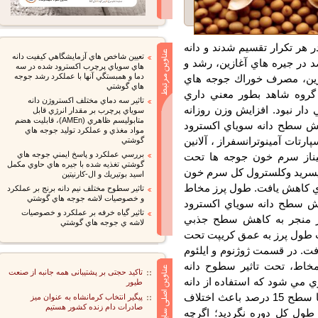
رار و 10 قطعه جوجه در هر تكرار تقسيم شدند و دانه
تعيين شاخص هاي آزمايشگاهي كيفيت دانه
شده در سطوح صفر، 5/7 و 15 درصد در جيره هاي آغازين، رشد و
هاي سوياي پرچرب اكسترود شده در سه
دما و همبستگي آنها با عملكرد رشد جوجه
ين، مصرف خوراك جوجه هاي
هاي گوشتي
نسبت به گروه شاهد بطور معني داري
تاثير سه دماي مختلف اكستروژن دانه
ار نبود. افزايش وزن روزانه
سوياي پرچرب بر مقدار انرژي قابل
متابوليسم ظاهري (AMEn)، قابليت هضم
42-1 روزگي) با افزايش سطح دانه سوياي اكسترود
مواد مغذي و عملكرد توليد جوجه هاي
ات آمينوترانسفراز ، آلانين
گوشتي
بررسي عملكرد و پاسخ ايمني جوجه هاي
يناز سرم خون جوجه ها تحت
گوشتي تغذيه شده با جيره هاي حاوي مكمل
سريد وكلسترول كل سرم خون
اسيد بوتيريك و ال-كارنيتين
ي كاهش يافت. طول پرز مخاط
تاثير سطوح مختلف نيم دانه برنج بر عملكرد
و خصوصيات لاشه جوجه هاي گوشتي
ش سطح دانه سوياي اكسترود
تاثير گياه خرفه بر عملكرد و خصوصيات
منجر به كاهش سطح جذبي
لاشه ي جوجه هاي گوشتي
طول پرز به عمق كريپت تحت
. در قسمت ژوژنوم و ايلئوم
، تحت تاثير سطوح دانه
تاکید حجتی بر پشتیبانی همه جانبه از صنعت
مي شود كه استفاده از دانه
طیور
سوياي اكسترود شده در دماي 155 درجه سانتيگراد تا سطح 15 درصد باعث اختلاف
پیگیر انتخاب کرمانشاه به عنوان میز
صادرات دام زنده کشور هستیم
ل كل دوره نگرديد؛ اگرچه