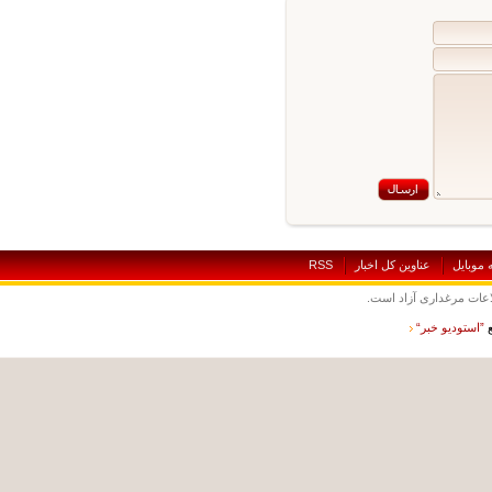
بايل
عناوين کل اخبار
RSS
ت مرغداری آزاد است.
ستوديو خبر“