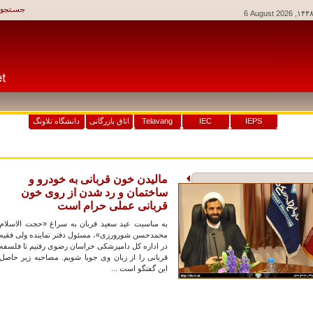
6 August 2026
وکیو
IEPS
IEC
Telavang
اتاق بازرگانی
دانشگاه تلاونگ
مالیدن خون قربانی به خودرو و
ساختمان و رد شدن از روی خون
قربانی عملی حرام است
به مناسبت عید سعید قربان به سراغ «حجت الاسلام
محمدحسن شورورزی»، مسئول دفتر نماینده ولی فقیه
در اداره کل دامپزشکی خراسان رضوی رفتیم تا فلسفه
قربانی را از زبان وی جویا شویم. مصاحبه زیر حاصل
این گفتگو است ...