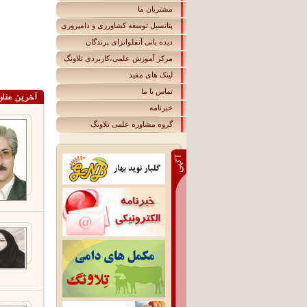
مشتریان ما
پتانسیل توسعه کشاورزی و دامپروری
دیده بانی آنفلوانزای پرندگان
مرکز آموزش علمی،کاربردی تلاونگ
لينک های مفيد
تماس با ما
خبرنامه
گروه مشاوره علمی تلاونگ