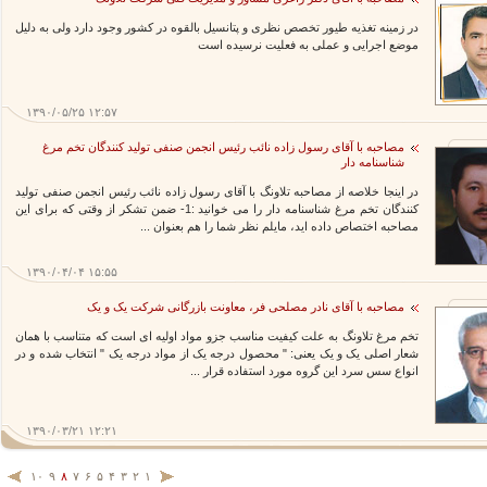
در زمینه تغذیه طیور تخصص نظری و پتانسیل بالقوه در کشور وجود دارد ولی به دلیل
موضع اجرایی و عملی به فعلیت نرسیده است
۱۳۹۰/۰۵/۲۵ ۱۲:۵۷
مصاحبه با آقای رسول زاده نائب رئیس انجمن صنفی تولید کنندگان تخم مرغ
شناسنامه دار
در اینجا خلاصه از مصاحبه تلاونگ با آقای رسول زاده نائب رئیس انجمن صنفی تولید
کنندگان تخم مرغ شناسنامه دار را می خوانید :1- ضمن تشکر از وقتی که برای این
مصاحبه اختصاص داده اید، مایلم نظر شما را هم بعنوان ...
۱۳۹۰/۰۴/۰۴ ۱۵:۵۵
مصاحبه با آقای نادر مصلحی فر، معاونت بازرگانی شرکت یک و یک
تخم مرغ تلاونگ به علت کیفیت مناسب جزو مواد اولیه ای است که متناسب با همان
شعار اصلی یک و یک یعنی: " محصول درجه یک از مواد درجه یک " انتخاب شده و در
انواع سس سرد این گروه مورد استفاده قرار ...
۱۳۹۰/۰۳/۲۱ ۱۲:۲۱
۱۰
۹
۸
۷
۶
۵
۴
۳
۲
۱