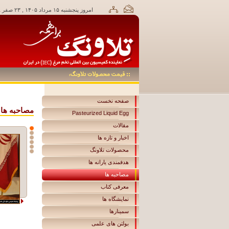
امروز پنجشنبه ۱۵ مرداد ۱۴۰۵ , ۲۳ صفر ۱۴۴۸,
صفحه نخست
مصاحبه ها
Pasteurized Liquid Egg
مقالات
اخبار و تازه ها
محصولات تلاونگ
هدفمندی یارانه ها
مصاحبه ها
معرفی کتاب
نمایشگاه ها
سمینارها
بولتن های علمی