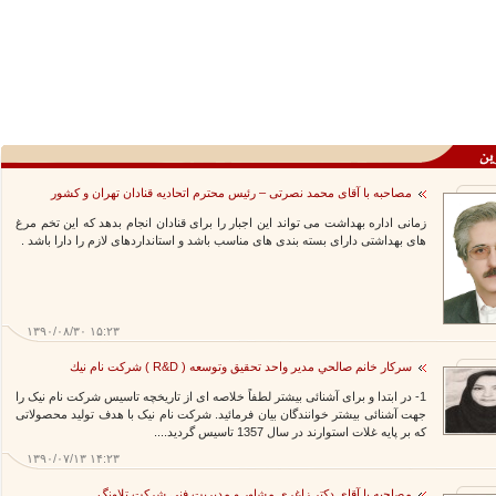
مصاحبه با آقای محمد نصرتی – رئیس محترم اتحادیه قنادان تهران و کشور
زمانی اداره بهداشت می تواند این اجبار را برای قنادان انجام بدهد که این تخم مرغ
های بهداشتی دارای بسته بندی های مناسب باشد و استانداردهای لازم را دارا باشد .
۱۳۹۰/۰۸/۳۰ ۱۵:۲۳
سركار خانم صالحي مدير واحد تحقيق وتوسعه ( R&D ) شركت نام نيك
1- در ابتدا و برای آشنائی بیشتر لطفاً خلاصه ای از تاریخچه تاسیس شرکت نام نیک را
جهت آشنائی بیشتر خوانندگان بیان فرمائید. شرکت نام نیک با هدف تولید محصولاتی
که بر پایه غلات استوارند در سال 1357 تاسیس گردید....
۱۳۹۰/۰۷/۱۳ ۱۴:۲۳
مصاحبه با آقای دکتر زاغری مشاور و مدیریت فنی شرکت تلاونگ