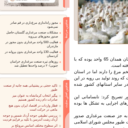
مجوز راه‌اندازی مرغ‌داری در قم صادر
نمی‌شود
مشکلات صنعت مرغداری گلستان،حاصل
صدور مجوزهای بی‌رویه
فعالیت 500 واحد مرغداری بدون مجوز در
مازندران
فعالیت 130 واحد مرغداری بدون پروانه در
کردستان
وی تصریح کرد: تعداد واحدهای مرغ تخمگذار در استان همدان 65 واحد بوده که با
روزهای تیره صنعت مرغداری خراسان
جنوبی/۲۰ درصد واحدها تعطیل شد
مرغ را دارند اما در استان
روند تولید بی رویه در این
ر سایر استانهای کشور شده
تاکید حجتی بر پشتیبانی همه جانبه از صنعت
طیور
پیگیر انتخاب کرمانشاه به عنوان میز
صریح کرد: نابسامانی این
صادرات دام زنده کشور هستیم
ای اجرایی به تشکل ها بوده
قطار واردات در اقتصاد ایران بدون هیچ
مانعی در حرکت است
 جز صنعت مرغداری صدور
بررسي تطبيقي جوجه اُردك شمس و جوجه
اُردك زشت آندرسن با تكيه بر فرآيندِ فرديت
 طیور مجلس شورای اسلامی
اثر سطوح مختلف اسانس مروتلخ بر