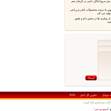
 متر مربع اماکن دامی در کرمان سم
استان قزوین ۵ درصد محصولات باغی و زراعی
ید می کند
بیماری ها در بخش دام و طیور
بايل
عناوين کل اخبار
RSS
ت مرغداری آزاد است.
ستوديو خبر“