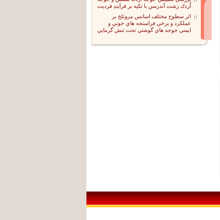
اُردك زشت آندرسن با تكيه بر فرآيندِ فرديت
اثر سطوح مختلف اسانس مروتلخ بر
عملكرد و برخي فراسنجه هاي خوني و
ايمني جوجه هاي گوشتي تحت تنش گرمايي