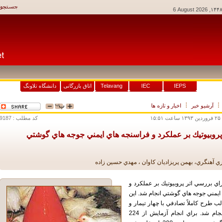
6 August 2026
وکی
IEPS
IEC
Telavang
اتاق بازرگانی
دانشگاه تلاونگ
آرشيو خبر
اخبار و تازه ها
۱۵
کد مطلب : 9187
 پروبيوتيك بر عملكرد و فراسنجه هاي ايمني جوجه هاي گوشتي
آهنگري، بهمن پريزاديان كاوان ، مهدي حسين زاده
اي بررسي اثر پروبيوتيك بر عملكرد و
ايمني جوجه هاي گوشتي انجام شد. اين
ب طرح كاملاً تصادفي با چهار تيمار و
چهار تكرار انجام شد. براي انجام آزمايش از 224