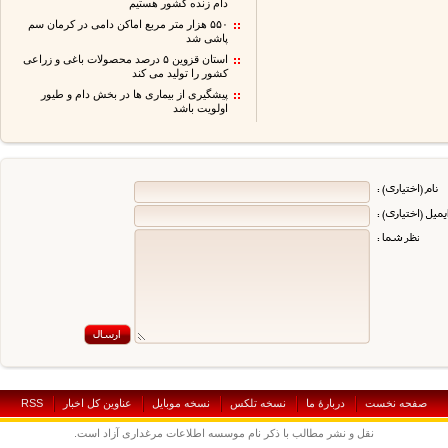
دام زنده کشور هستیم
۵۵۰ هزار متر مربع اماکن دامی در کرمان سم
پاشی شد
استان قزوین ۵ درصد محصولات باغی و زراعی
کشور را تولید می کند
پیشگیری از بیماری ها در بخش دام و طیور
اولویت باشد
صفحه نخست
دربارۀ ما
نسخه تلکس
نسخه موبايل
عناوين کل اخبار
RSS
نقل و نشر مطالب با ذکر نام موسسه اطلاعات مرغداری آزاد است.