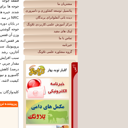
مشتریان ما
پتانسیل توسعه کشاورزی و دامپروری
شدند. جيره ها
دیده بانی آنفلوانزای پرندگان
NRC در سه
در پايان دور
مرکز آموزش علمی،کاربردی تلاونگ
جوجه گوشتي ك
لينک های مفيد
وزن آن قفس د
تماس با ما
خبرنامه
پروبيوتيك سب
گروه مشاوره علمی تلاونگ
آغازين، رشد و
سبب افزايش م
گامبورو و نيو
كيفيت لاشه، 
کليدواژگان: پ