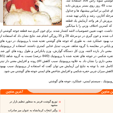
قطعه جوجه گوشتي سويه راس 308 استفاده شد.
جوجه ها براي مدت 49 روز روي بستر پرورش داده
ي غذايي بر اساس پيشنهاد ها و جداول
 مرحله آغازين، رشد و پاياني تهيه شدند.
ه پرورش از هر واحد آزمايش يك قطعه
ه كمترين اختلاف وزني را با ميانگين
اشت، جهت تعيين خصوصيات لاشه كشتار شدند. براي خون گيري سه قطعه جوجه گوشتي از
هر قفس انتخاب شدند و خون گيري در دو مرحله 28 و 35 روزگي انجام شد. نتايج نشان داد كه استفاده از
ب بهبود عملكرد شد، به طوري كه جوجه هاي گوشتي تغذيه شده با پروبيوتيك در دوره هاي
 پاياني در مقايسه با گروه شاهد، ضريب تبديل غذايي كمتري داشتند. استفاده از پروبيوتيك
عني دار بازده لاشه، وزن كل دستگاه گوارش، وزن پانكراس و طول روده هاي كور شد.
مقدار چربي حفره شكمي در جوجه هاي تغذيه شده با پروبيوتيك (84/0 درصد) نسبت به گروه شاهد
درصد) كاهش معني داري را نشان داد. به علاوه پروبيوتيك سبب كاهش pH روده و افزايش معني دار تيتر
كاسل شد. با توجه به نتايج اين آزمايش مي توان گفت كه استفاده از پروبيوتيك سبب بهبود
كاهش ميزان چربي حفره شكمي و افزايش شاخص هاي ايمني جوجه هاي گوشتي مي شود.
روبيوتيك ، سيستم ايمني، عملكرد، جوجه هاي گوشتي
توزیع گوشت قرمز به منظور تنظیم بازار در
مشهد
پیگیر انتخاب کرمانشاه به عنوان میز صادرات