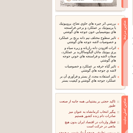
بررسي اثر جيره هاي حاوي نعناع، پروبيوتيك
يا پريبيوتيك بر عملكرد و برخي فراسنجه
هاي بيوشيميايي خون جوجه هاي گوشتي
تاثير سطوح مختلف نيم دانه برنج بر عملكرد
و خصوصيات لاشه جوجه هاي گوشتي
اثرات افزودن دانه رازيانه و زيره سياه و
پري بيوتيك مانان اليگوساكاريد بر عملكرد،
صفات لاشه و فراسنجه هاي خوني جوجه
هاي گوشتي
 (8/1
تاثير گياه خرفه بر عملكرد و خصوصيات
لاشه ي جوجه هاي گوشتي
تاثير استفاده مجدد از بستر و فرآوري آن بر
عملكرد جوجه هاي گوشتي و كيفيت بستر
تاکید حجتی بر پشتیبانی همه جانبه از صنعت
طیور
پیگیر انتخاب کرمانشاه به عنوان میز
صادرات دام زنده کشور هستیم
قطار واردات در اقتصاد ایران بدون هیچ
مانعی در حرکت است
بررسي تطبيقي جوجه اُردك شمس و جوجه