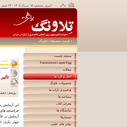
امروز پنجشنبه ۱۵ مرداد ۱۴۰۵ , ۲۳ صفر ۱۴۴۸,
صفحه نخست
داخلی
Pasteurized Liquid Egg
دوشنبه ۲۵ فروردين ۱۳۹۳ ساعت :۵۱
مقالات
اخبار و تازه ها
تاثير
محصولات تلاونگ
هدفمندی یارانه ها
يوسف جعفري 
مصاحبه ها
معرفی کتاب
اين آزمايش بر
نمایشگاه ها
فراسنجه هاي 
آزمايش در قال
سمینارها
بولتن های علمی