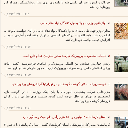
خوراک و کمبود اخیر آن تکمیل شد تا دامداری روی مدار ورشکستگی، همراه این
روزهایشان باشد.
۱۳۹۷/۰۳/۲۰ ۱۴:۲۰
اولتیماتوم وزارت جهاد به واردکنندگان نهاده‌های دامی
معاون وزیرجهاد طی نامه‌ای به واردکنندگان نهاده‌های دامی از آنان خواست باتوجه به
اینکه پرداخت مابه التفاوت ارزکالاهای اساسی از اوایل هفته آینده آغازمی شود،از
افزایش قیمت نهاده‌هاخودداری کنند.
۱۳۹۷/۰۲/۱۱ ۱۴:۱۲
تبلیغات محصولات پروبیوتیک نیازمند مجوز سازمان غذا و دارو است
رئیس چهارمین همایش بین المللی پروبیوتیک و غذاهای فراسودمند، گفت: اثبات
برخی ادعاهای خاص در محصولات پروبیوتیک نیازمند مجوز سازمان غذا و دارو است.
۱۳۹۷/۰۲/۱۱ ۱۴:۱۲
عرضه روزانه ۱۰۰تن گوشت گوسفندی در تهران/با گرانفروشان برخورد کنید
مدیرعامل شرکت پشتیبانی امور دام با بیان اینکه روزانه ۱۰۰ تن گوشت تازه
گوسفندی در تهران در حال عرضه است،گفت: سیستم های نظارتی باید با گران
فروشان گوشت برخورد کنند.
۱۳۹۷/۰۲/۱۱ ۱۴:۱۱
استان کرمانشاه ۳ میلیون و ۳۵۰ هزار رأس دام سبک و سنگین دارد
کرمانشاه- مدیر کل دامپزشکی استان کرمانشاه گفت: استان کرمانشاه با داشتن ۳