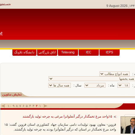
9 August 2026
وکیوم 6
IEPS
IEC
Telavang
اتاق بازرگانی
دانشگاه تلاونگ
 :
 :
ماه :
سال :
۱۰
۹
۸
۷
۶
۵
۴
۳
۲
۱
۱۵واحد مرغ تخمگذار درگیر آنفلوانزا مرغی به چرخه تولید بازگشتند
قزوین- معاون بهبود تولیدات دامی سازمان جهاد کشاورزی استان قزوین گفت: ۱۵
واحد مرغ تخمگذار در استان که درگیر آنفلوآنزا بودند به چرخه تولید بازگشتند.