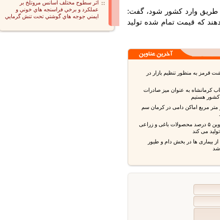
اثر سطوح مختلف اسانس مروتلخ بر
عملكرد و برخي فراسنجه هاي خوني و
 طریق وارد کشور شود، گفت:
ايمني جوجه هاي گوشتي تحت تنش گرمايي
ند که قیمت تمام شده تولید
قرمز به منظور تنظیم بازار در
ب کرمانشاه به عنوان میز صادرات
شور هستیم
 متر مربع اماکن دامی در کرمان سم
استان قزوین ۵ درصد محصولات باغی و زراعی
ید می کند
بیماری ها در بخش دام و طیور