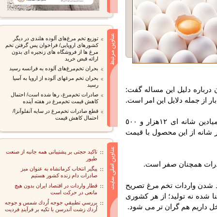
توزیع تخم مرغ‌های آلوده هلندی در دیگر
کشورهای اروپایی/ فراخوان پس گرفتن تخم
مرغ ها از فروشگاه های زنجیره ای بدون
ارائه قبض خرید
بحران تخم‌مرغ‌های آلوده به فرانسه رسید
بحران تخم مرغهای آلوده از اروپا به آسیا
رسید
رباره دلیل این مساله گفت:
صادرات تخم‌مرغ، رها شده است/ احتمال
 از جمله دلایل این امر است.
کاهش قیمت تخم‌مرغ در هفته آینده
قطع صادرات تخم‌مرغ در سایه آنفلوآنزا/
احتمال کاهش قیمت
نبی پور با اشاره به اینکه پیش از این تخم مرغ در میادین شانه ای ١٢هزار و ٥٠٠
شانه از این محصول با قیمت
تاکید حجتی بر پشتیبانی همه جانبه از صنعت
طیور
رات همچنان صفر است.
پیگیر انتخاب کرمانشاه به عنوان میز
صادرات دام زنده کشور هستیم
شدن واردات تخم مرغ تصریح
قطار واردات در اقتصاد ایران بدون هیچ
مانعی در حرکت است
 شده نه تولید؛ از هر کشوری
بررسي تطبيقي جوجه اُردك شمس و جوجه
ل داریم هم گران تر می شود.
اُردك زشت آندرسن با تكيه بر فرآيندِ فرديت