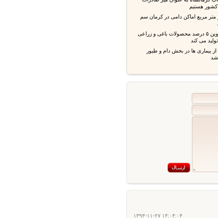
شور هستیم
 متر مربع اماکن دامی در کرمان سم
استان قزوین ۵ درصد محصولات باغی و زراعی
ید می کند
بیماری ها در بخش دام و طیور
۱۳۹۳-۱۱-۲۷ ۱۴:۰۴:۰۴