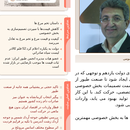
داستان تخم مرغ ها
کاهش قیمت‌ها با سپردن تصمیم‌سازی به
بخش خصوصی
کیفیت و قیمت مرغ و تخم مرغ به تعادل
می‌رسد
دولت به يكباره اعلام كرد:52 قلم كالادر
ليست سياه صادراتي
عضو هیات مدیره انجمن طیور ایران: عدم
ی
ثبات قیمت ها موجب نارضایتی در بازار شده
است
 دولت یازدهم و توجهی که در
جاد شود تا صنعت طیور از
سمت تصمیمات بخش خصوصی
تاکید حجتی بر پشتیبانی همه جانبه از صنعت
طیور
صصی، حرکت کند. با این کار
پیگیر انتخاب کرمانشاه به عنوان میز
ید بهبود می یابد، واردات
صادرات دام زنده کشور هستیم
 شود.
قطار واردات در اقتصاد ایران بدون هیچ
مانعی در حرکت است
 ها به بخش خصوصی مهمترین
بررسي تطبيقي جوجه اُردك شمس و جوجه
اُردك زشت آندرسن با تكيه بر فرآيندِ فرديت
اثر سطوح مختلف اسانس مروتلخ بر