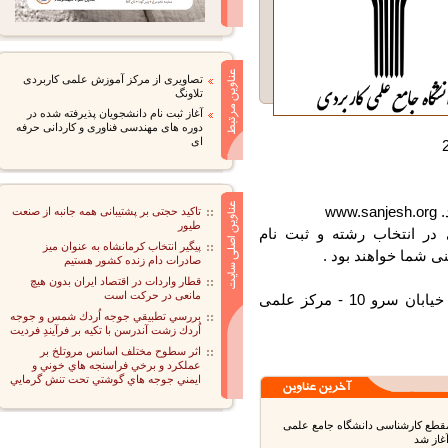
تصاویری از مرکز آموزش علمی کاربردی
تلاونگ
آغاز ثبت نام دانشجویان پذیرفته شده در
دوره های مهندسی فناوری و کاردانی حرفه
ای
تاکید حجتی بر پشتیبانی همه جانبه از صنعت
طیور
ر انتخاب رشته و ثبت نام
پیگیر انتخاب کرمانشاه به عنوان میز
شما خواهند بود .
صادرات دام زنده کشور هستیم
قطار واردات در اقتصاد ایران بدون هیچ
مانعی در حرکت است
رباط کریم - شهرک صنعتی نصیرآباد - خیابان سرو 10 - مرکز علمی
بررسي تطبيقي جوجه اُردك شمس و جوجه
اُردك زشت آندرسن با تكيه بر فرآيندِ فرديت
اثر سطوح مختلف اسانس مروتلخ بر
عملكرد و برخي فراسنجه هاي خوني و
ايمني جوجه هاي گوشتي تحت تنش گرمايي
طع کارشناسی دانشگاه جامع علمی
ز شد