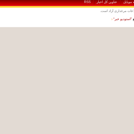
بايل
عناوين کل اخبار
RSS
ت مرغداری آزاد است.
ستوديو خبر“