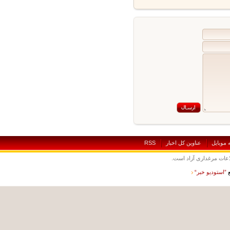
بايل
عناوين کل اخبار
RSS
ت مرغداری آزاد است.
ستوديو خبر“