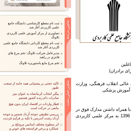
ثبت نام مقطع کارشناسی دانشگاه جامع
علمی کاربردی آغاز شد
تصاویری از مرکز آموزش علمی کاربردی
تلاونگ
ثبت نام مقطع کاردانی دانشگاه جامع علمی
کاربردی آغاز شد
مديرعامل شركت تلاونگ: تخم مرغ هاي
فانتزي در راهند
تخم مرغ مایع پاستوریزه تلاونگ
عالی انقلاب فرهنگی، وزارت
تاکید حجتی بر پشتیبانی همه جانبه از صنعت
طیور
آموزش پزشکی
پیگیر انتخاب کرمانشاه به عنوان میز
صادرات دام زنده کشور هستیم
قطار واردات در اقتصاد ایران بدون هیچ
مانعی در حرکت است
همراه داشتن مدارک فوق در
بررسي تطبيقي جوجه اُردك شمس و جوجه
روزهای دوشنبه و سه شنبه 14 و 15 فروردین سال 1396 به مرکز علمی کاربردی
اُردك زشت آندرسن با تكيه بر فرآيندِ فرديت
اثر سطوح مختلف اسانس مروتلخ بر
عملكرد و برخي فراسنجه هاي خوني و