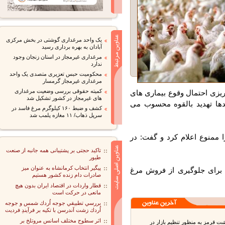
یک واحد مرغداری گوشتی در بخش مرکزی
آبادان به بهره برداری رسید
مرغداری غیرمجاز در استان زنجان وجود
ندارد
محکومیت حبس تعزیری متصدی یک واحد
مرغداری غیرمجاز گرمسار
کمیته حقوقی بررسی وضعیت مرغداری
زی احتمال وقوع بیماری های
های غیرمجاز در کشور تشکیل شد
ها تهدید بالقوه محسوب می
کشف و ضبط ۱۶۰ کیلوگرم مرغ فاسد در
سرپل ذهاب/ ۱۱ مغازه پلمب شد
منوع اعلام کرد و گفت: در
تاکید حجتی بر پشتیبانی همه جانبه از صنعت
طیور
پیگیر انتخاب کرمانشاه به عنوان میز
رای جلوگیری از فروش مرغ
صادرات دام زنده کشور هستیم
قطار واردات در اقتصاد ایران بدون هیچ
مانعی در حرکت است
بررسي تطبيقي جوجه اُردك شمس و جوجه
اُردك زشت آندرسن با تكيه بر فرآيندِ فرديت
اثر سطوح مختلف اسانس مروتلخ بر
قرمز به منظور تنظیم بازار در