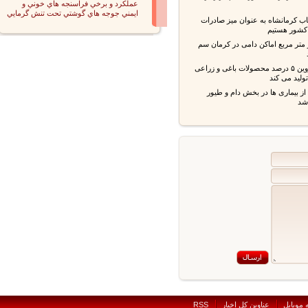
عملكرد و برخي فراسنجه هاي خوني و
ايمني جوجه هاي گوشتي تحت تنش گرمايي
ب کرمانشاه به عنوان میز صادرات
شور هستیم
 متر مربع اماکن دامی در کرمان سم
استان قزوین ۵ درصد محصولات باغی و زراعی
ید می کند
بیماری ها در بخش دام و طیور
بايل
عناوين کل اخبار
RSS