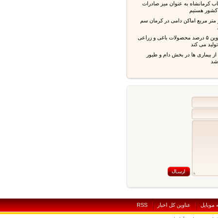
ب کرمانشاه به عنوان میز صادرات
شور هستیم
 متر مربع اماکن دامی در کرمان سم
استان قزوین ۵ درصد محصولات باغی و زراعی
ید می کند
بیماری ها در بخش دام و طیور
بايل
عناوين کل اخبار
RSS