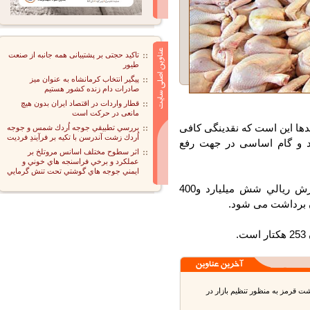
تاکید حجتی بر پشتیبانی همه جانبه از صنعت
طیور
پیگیر انتخاب کرمانشاه به عنوان میز
صادرات دام زنده کشور هستیم
قطار واردات در اقتصاد ایران بدون هیچ
مانعی در حرکت است
ا این است که نقدینگی کافی
بررسي تطبيقي جوجه اُردك شمس و جوجه
اُردك زشت آندرسن با تكيه بر فرآيندِ فرديت
 و گام اساسی در جهت رفع
اثر سطوح مختلف اسانس مروتلخ بر
عملكرد و برخي فراسنجه هاي خوني و
ايمني جوجه هاي گوشتي تحت تنش گرمايي
وي بيان داشت: حدود 160 تن محصول خرما به ارزش ريالي شش ميليارد و400
قرمز به منظور تنظیم بازار در