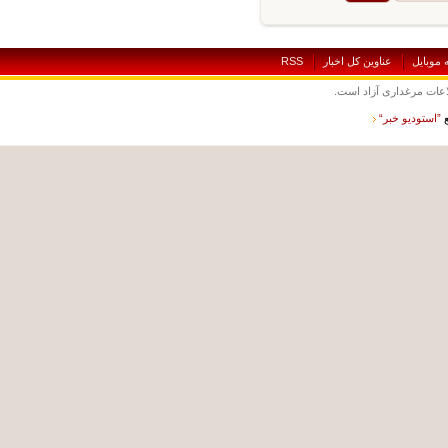
بايل
عناوين کل اخبار
RSS
ت مرغداری آزاد است.
ستوديو خبر“