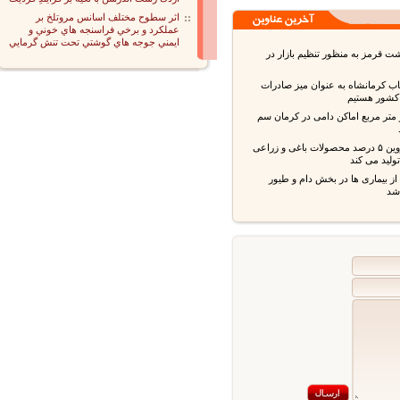
اثر سطوح مختلف اسانس مروتلخ بر
عملكرد و برخي فراسنجه هاي خوني و
ايمني جوجه هاي گوشتي تحت تنش گرمايي
قرمز به منظور تنظیم بازار در
ب کرمانشاه به عنوان میز صادرات
شور هستیم
 متر مربع اماکن دامی در کرمان سم
استان قزوین ۵ درصد محصولات باغی و زراعی
ید می کند
بیماری ها در بخش دام و طیور