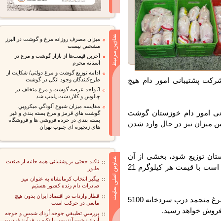
میزان مصرف روزانه مرغ و گوشت در البرز
مشخص نیست
آخرین قیمت‌ها از بازار گوشت و مرغ در
آستانه محرم
ادامه توزیع گوشت و مرغ دولتی/ شکایت از
کت پشتیبانی امور دام هیچ
طرح‌کنندگان وجود انگل در گوشت
3 واحد عرضه گوشت و مرغ متخلف در
چالوس و کلاردشت پلمپ شد
مقايسه ميزان شيوع آلودگي ميكروبي
ی امور دام خوزستان گوشت
گوشت هاي قرمز و مرغ بسته بندي و غير
بسته بندي در خرده فروشي ها و فروشگاه
 میزان نیز در حال وارد شدن
هاي زنجيره اي جنوب تهران
توزیع شود،‌ بخشی از آن
تاکید حجتی بر پشتیبانی همه جانبه از صنعت
وارداتی و بخشی از آن نیز تولید داخلی بوده که قرار است با قیمت هر کیلوگرم 21
طیور
پیگیر انتخاب کرمانشاه به عنوان میز
صادرات دام زنده کشور هستیم
قطار واردات در اقتصاد ایران بدون هیچ
سلامات خاطرنشان کرد:‌ همچنین قیمت هر کیلوگرم مرغ منجمد درب سردخانه 5100
مانعی در حرکت است
بررسي تطبيقي جوجه اُردك شمس و جوجه
اُردك زشت آندرسن با تكيه بر فرآيندِ فرديت