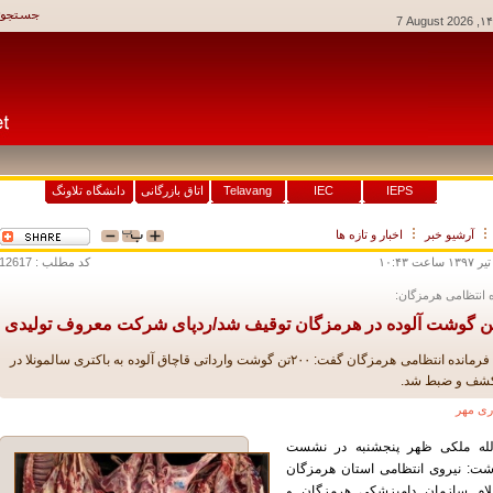
7 August 2026
وکیو
IEPS
IEC
Telavang
اتاق بازرگانی
دانشگاه تلاونگ
آرشيو خبر
اخبار و تازه ها
کد مطلب : 12617
 انتظامی هرمزگان:
بندرعباس - فرمانده انتظامی هرمزگان گفت: ۲۰۰تن گوشت وارداتی قاچاق آلوده به باکتری سالمونلا در
کشف و ضبط شد.
ری مهر
لله ملکی ظهر پنجشنبه در نشست
شت: نیروی انتظامی استان هرمزگان
ام سازمان دامپزشکی هرمزگان و