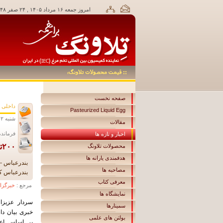
امروز جمعه ۱۶ مرداد ۱۴۰۵ , ۲۴ صفر ۱۴۴۸,
صفحه نخست
داخلی
Pasteurized Liquid Egg
شنبه ۲ تير ۱۳۹۷ ساعت ۱۰:۴۳
مقالات
فرمانده
اخبار و تازه ها
۲۰۰تن گوشت آلوده در هرمزگان توقیف شد/ردپای شرکت معروف تولیدی
محصولات تلاونگ
هدفمندی یارانه ها
مصاحبه ها
بندرعباس 
معرفی کتاب
مرجع :
خبرگزا
نمایشگاه ها
سردار عزیزا
سمینارها
خبری بیان دا
بولتن های علمی
بر اساس اعل