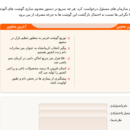
و سازمان های مسئول درخواست کرد: هر چه سریع تر دستور معدوم سازی گوشت های آلوده
تا نگرانی ها نسبت به احتمال بازگشت این گوشت ها به چرخه مصرف از بین برود.
توزیع گوشت قرمز به منظور تنظیم بازار در
مشهد
پیگیر انتخاب کرمانشاه به عنوان میز صادرات
دام زنده کشور هستیم
۵۵۰ هزار متر مربع اماکن دامی در کرمان سم
پاشی شد
استان قزوین ۵ درصد محصولات باغی و زراعی
کشور را تولید می کند
پیشگیری از بیماری ها در بخش دام و طیور
اولویت باشد