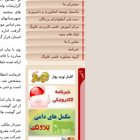
مشتریان ما
گزارشات واص
پتانسیل توسعه کشاورزی و دامپروری
های منجمد خ
شهرستانهای 
دیده بانی آنفلوانزای پرندگان
بندرعباس موض
مرکز آموزش علمی،کاربردی تلاونگ
گرفت. اداره م
لينک های مفيد
استان قرار گ
تماس با ما
خبرنامه
وی با بیان ا
مبارزه با قاچ
گروه مشاوره علمی تلاونگ
ارائه شده جعلی
فرمانده انتظا
مشخص شد وزن،
است و حتی شک
وی با بیان ای
از این گوشت 
این گوشت ها آ
شرکت معروف ت
شرکت می رس