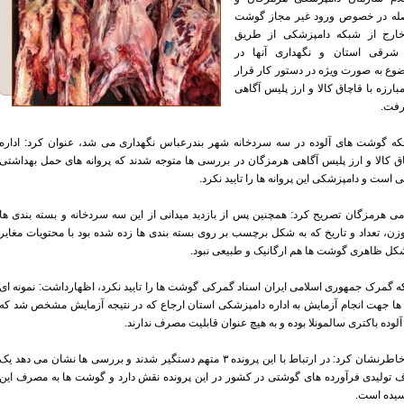
له در خصوص ورود غیر مجاز گوشت
ارج از شبکه دامپزشکی از طریق
شرقی استان و نگهداری آنها در
وع به صورت ویژه در دستور کار قرار
بارزه با قاچاق کالا و ارز پلیس آگاهی
رفت.
ینکه گوشت های آلوده در سه سردخانه شهر بندرعباس نگهداری می شد، عنوان کرد: اداره
اق کالا و ارز پلیس آگاهی هرمزگان در بررسی ها متوجه شدند که پروانه های حمل بهداشتی
 است و دامپزشکی این پروانه ها را تایید نکرد.
می هرمزگان تصریح کرد: همچنین پس از بازدید میدانی از این سه سردخانه و بسته بندی ها
 تعداد و تاریخ که به شکل برچسب بر روی بسته بندی ها زده شده بود با محتویات مغایر
ل ظاهری گوشت ها هم ارگانیک و طبیعی نبود.
نکه گمرک جمهوری اسلامی ایران اسناد گمرکی گوشت ها را تایید نکرد، اظهارداشت: نمونه ای
ها جهت انجام آزمایش به اداره دامپزشکی استان ارجاع که در نتیجه آزمایش مشخص شد که
لوده باکتری سالمونلا بوده و به هیچ عنوان قابلیت مصرف ندارند.
سردار ملکی خاطرنشان کرد: در ارتباط با این پرونده ۳ متهم دستگیر شدند و بررسی ها نشان می دهد یک
ولیدی فرآورده های گوشتی در کشور در این پرونده نقش دارد و گوشت ها به مصرف این
یده است.