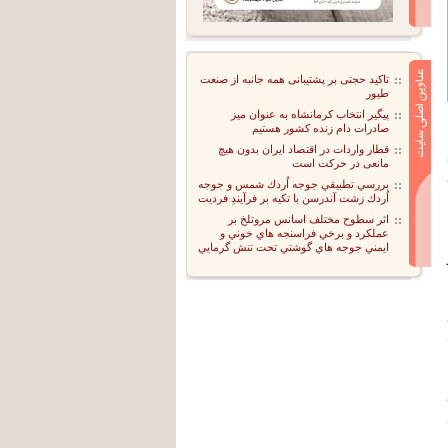
تاکید حجتی بر پشتیبانی همه جانبه از صنعت
طیور
پیگیر انتخاب کرمانشاه به عنوان میز
صادرات دام زنده کشور هستیم
قطار واردات در اقتصاد ایران بدون هیچ
مانعی در حرکت است
بررسي تطبيقي جوجه اُردك شمس و جوجه
اُردك زشت آندرسن با تكيه بر فرآيندِ فرديت
اثر سطوح مختلف اسانس مروتلخ بر
عملكرد و برخي فراسنجه هاي خوني و
ايمني جوجه هاي گوشتي تحت تنش گرمايي