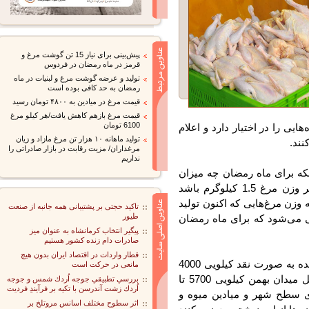
پیش‌بینی برای نیاز 15 تن گوشت مرغ و
قرمز در ماه رمضان در فردوس
تولید و عرضه گوشت مرغ و لبنیات در ماه
رمضان به حد کافی بوده است
قیمت مرغ در میادین به ۴۸۰۰ تومان رسید
قیمت مرغ بازهم کاهش یافت/هر کیلو مرغ
6100 تومان
 را در اختیار دارد و اعلام
تولید ماهانه ۱۰ هزار تن مرغ مازاد و زیان
د.
مرغداران/ مزیت رقابت در بازار صادراتی را
نداریم
 برای ماه رمضان چه میزان
تولید گوشت مرغ پیش‌بینی می‌شود، عنوان کرد: اگر وزن مرغ 1.5 کیلوگرم باشد
 حالی که وزن مرغ‌هایی که اکنون تولید
تاکید حجتی بر پشتیبانی همه جانبه از صنعت
طیور
 و پیش‌بینی می‌شود که برای ماه رمضان
پیگیر انتخاب کرمانشاه به عنوان میز
صادرات دام زنده کشور هستیم
قطار واردات در اقتصاد ایران بدون هیچ
یوسفی درباره قیمت گوشت مرغ توضیح داد: مرغ زنده به صورت نقد کیلویی 4000
مانعی در حرکت است
تومان و مرغ کشتار شده در مراکزعمده فروشی مثل میدان بهمن کیلویی 5700 تا
بررسي تطبيقي جوجه اُردك شمس و جوجه
اُردك زشت آندرسن با تكيه بر فرآيندِ فرديت
 سطح شهر و میادین میوه و
اثر سطوح مختلف اسانس مروتلخ بر