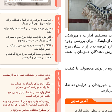
فعالیت ۶ مرغداری خراسان شمالی برای
تولید مرغ بدون آنتی‌بیوتیک
سري دوم مرغ سبز در آستانه اشرفيه توليد
شد
 مستقیم ادارات دامپزشکی
افزایش ظرفیت تولید مرغ بدون مصرف
زمایشگاه برای بررسی وجود
آنتی بیوتیک در خراسان رضوی
350تن گوشت مرغ بدون آنتی بیوتیک در
 عرضه به بازار با نشان مرغ
خمین تولید شد
رش دهندگان همزمان با هفته
کشف و ضبط گوشت مرغ تاریخ گذشته و
فاسد در سمنان و گرمسار
ه بر تولید محصولی با کیفیت
تاکید حجتی بر پشتیبانی همه جانبه از صنعت
طیور
پیگیر انتخاب کرمانشاه به عنوان میز
ل شهروندان و افزایش تقاضا،
صادرات دام زنده کشور هستیم
ازند.
قطار واردات در اقتصاد ایران بدون هیچ
مانعی در حرکت است
بررسي تطبيقي جوجه اُردك شمس و جوجه
اُردك زشت آندرسن با تكيه بر فرآيندِ فرديت
اثر سطوح مختلف اسانس مروتلخ بر
قرمز به منظور تنظیم بازار در