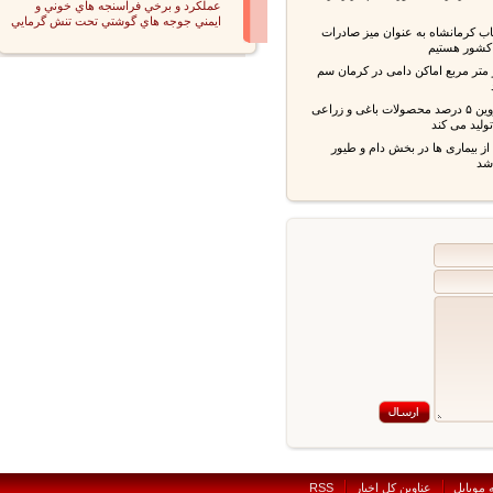
عملكرد و برخي فراسنجه هاي خوني و
ايمني جوجه هاي گوشتي تحت تنش گرمايي
ب کرمانشاه به عنوان میز صادرات
شور هستیم
 متر مربع اماکن دامی در کرمان سم
استان قزوین ۵ درصد محصولات باغی و زراعی
ید می کند
بیماری ها در بخش دام و طیور
بايل
عناوين کل اخبار
RSS