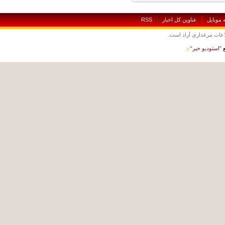
بايل
عناوين کل اخبار
RSS
ت مرغداری آزاد است.
ستوديو خبر“