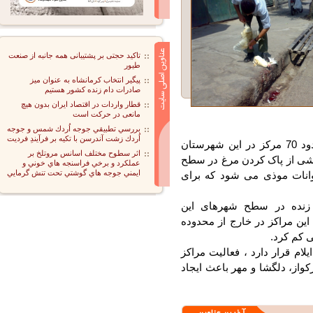
تاکید حجتی بر پشتیبانی همه جانبه از صنعت
طیور
پیگیر انتخاب کرمانشاه به عنوان میز
صادرات دام زنده کشور هستیم
قطار واردات در اقتصاد ایران بدون هیچ
مانعی در حرکت است
بررسي تطبيقي جوجه اُردك شمس و جوجه
اُردك زشت آندرسن با تكيه بر فرآيندِ فرديت
رئیس مرکز بهداشت ملکشاهی با اشاره به اینکه حدود 70 مرکز در این شهرستان
اثر سطوح مختلف اسانس مروتلخ بر
شی از پاک کردن مرغ در سطح
عملكرد و برخي فراسنجه هاي خوني و
ايمني جوجه هاي گوشتي تحت تنش گرمايي
نات موذی می شود که برای
نده در سطح شهرهای این
ن مراکز در خارج از محدوده
م کرد.
کشاهی در 35 کیلومتری ایلام قرار دارد ، فعالیت مراکز
، دلگشا و مهر باعث ایجاد