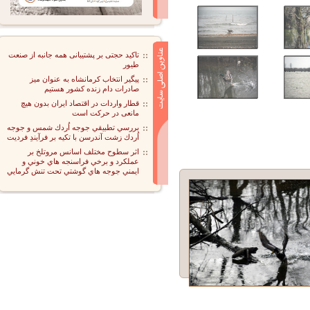
تاکید حجتی بر پشتیبانی همه جانبه از صنعت
طیور
پیگیر انتخاب کرمانشاه به عنوان میز
صادرات دام زنده کشور هستیم
قطار واردات در اقتصاد ایران بدون هیچ
مانعی در حرکت است
بررسي تطبيقي جوجه اُردك شمس و جوجه
اُردك زشت آندرسن با تكيه بر فرآيندِ فرديت
اثر سطوح مختلف اسانس مروتلخ بر
عملكرد و برخي فراسنجه هاي خوني و
ايمني جوجه هاي گوشتي تحت تنش گرمايي