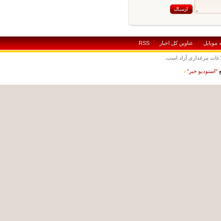
بايل
عناوين کل اخبار
RSS
ت مرغداری آزاد است.
ستوديو خبر“