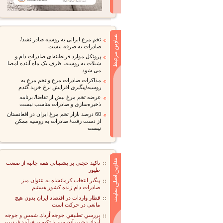
تخم مرغ ایرانی به روسیه صادر نشد/
صادرات به صرفه نیست
پروتکل موارد قرنطینه‌ای صادرات دام و
شیلات به روسیه، ظرف یک ماه آینده امضا
می شود
مذاکرات صادرات مرغ و تخم مرغ به
روسیه/پیگیری افزایش نرخ خرید گندم
عرضه تخم مرغ بیش از تقاضا/ برنامه
ذخیره‌سازی و صادرات مناسب نیست
60 درصد بازار تخم مرغ ایران در افغانستان
از دست رفت/ صادرات به روسیه ممکن
نیست
تاکید حجتی بر پشتیبانی همه جانبه از صنعت
طیور
پیگیر انتخاب کرمانشاه به عنوان میز
صادرات دام زنده کشور هستیم
قطار واردات در اقتصاد ایران بدون هیچ
مانعی در حرکت است
بررسي تطبيقي جوجه اُردك شمس و جوجه
اُردك زشت آندرسن با تكيه بر فرآيندِ فرديت