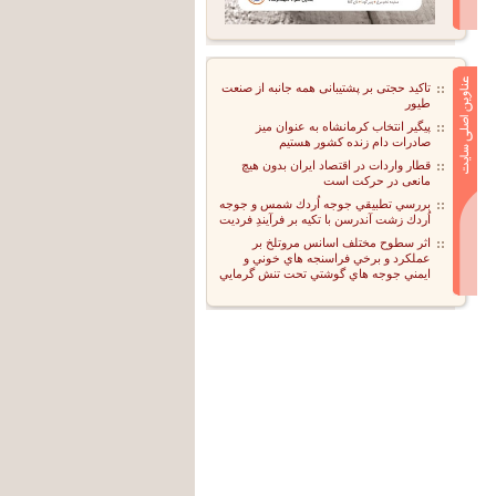
تاکید حجتی بر پشتیبانی همه جانبه از صنعت
طیور
پیگیر انتخاب کرمانشاه به عنوان میز
صادرات دام زنده کشور هستیم
قطار واردات در اقتصاد ایران بدون هیچ
مانعی در حرکت است
بررسي تطبيقي جوجه اُردك شمس و جوجه
اُردك زشت آندرسن با تكيه بر فرآيندِ فرديت
اثر سطوح مختلف اسانس مروتلخ بر
عملكرد و برخي فراسنجه هاي خوني و
ايمني جوجه هاي گوشتي تحت تنش گرمايي