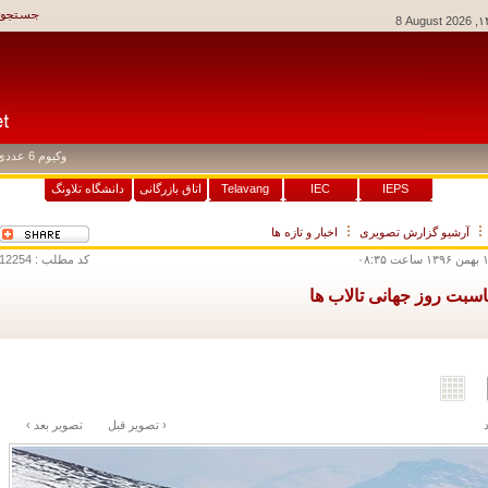
8 August 2026
وکیوم 6 عددی
: ۳۳,۰۰۰
IEPS
IEC
Telavang
اتاق بازرگانی
دانشگاه تلاونگ
آرشيو گزارش تصويری
اخبار و تازه ها
کد مطلب : 12254
اسبت روز جهانی تالاب ها
‹ تصوير قبل
تصوير بعد ›