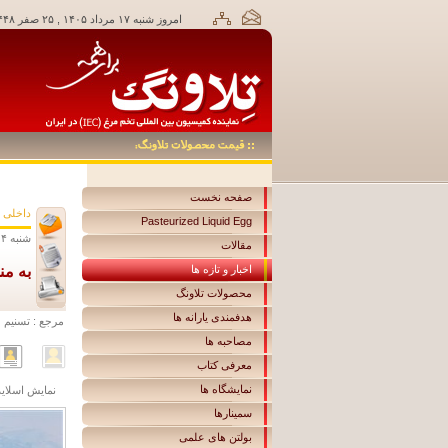
امروز شنبه ۱۷ مرداد ۱۴۰۵ , ۲۵ صفر ۱۴۴۸,
صفحه نخست
داخلی
Pasteurized Liquid Egg
شنبه ۱۴ بهمن ۱۳۹۶ ساعت ۰۸:۳۵
مقالات
اخبار و تازه ها
به من
محصولات تلاونگ
هدفمندی یارانه ها
مرجع :
تسنیم
مصاحبه ها
معرفی کتاب
نمایشگاه ها
نمايش اسلايد
سمینارها
بولتن های علمی