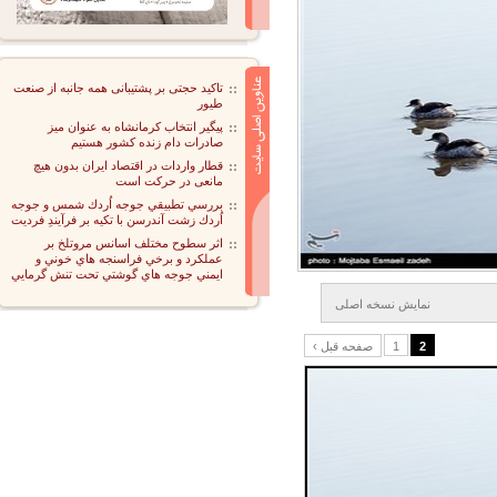
تاکید حجتی بر پشتیبانی همه جانبه از صنعت
طیور
پیگیر انتخاب کرمانشاه به عنوان میز
صادرات دام زنده کشور هستیم
قطار واردات در اقتصاد ایران بدون هیچ
مانعی در حرکت است
بررسي تطبيقي جوجه اُردك شمس و جوجه
اُردك زشت آندرسن با تكيه بر فرآيندِ فرديت
اثر سطوح مختلف اسانس مروتلخ بر
عملكرد و برخي فراسنجه هاي خوني و
ايمني جوجه هاي گوشتي تحت تنش گرمايي
نمايش نسخه اصلی
2
1
‹ صفحه قبل