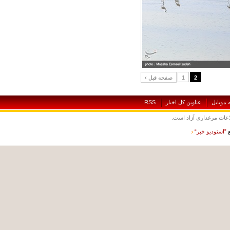
2
1
‹ صفحه قبل
بايل
عناوين کل اخبار
RSS
ت مرغداری آزاد است.
ستوديو خبر“