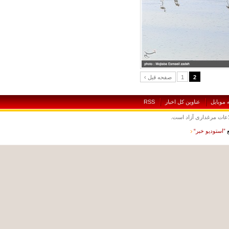
2
1
‹ صفحه قبل
بايل
عناوين کل اخبار
RSS
ت مرغداری آزاد است.
ستوديو خبر“