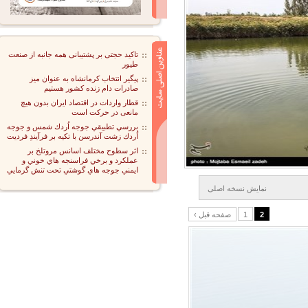
تاکید حجتی بر پشتیبانی همه جانبه از صنعت
طیور
پیگیر انتخاب کرمانشاه به عنوان میز
صادرات دام زنده کشور هستیم
قطار واردات در اقتصاد ایران بدون هیچ
مانعی در حرکت است
بررسي تطبيقي جوجه اُردك شمس و جوجه
اُردك زشت آندرسن با تكيه بر فرآيندِ فرديت
اثر سطوح مختلف اسانس مروتلخ بر
عملكرد و برخي فراسنجه هاي خوني و
ايمني جوجه هاي گوشتي تحت تنش گرمايي
نمايش نسخه اصلی
2
1
‹ صفحه قبل