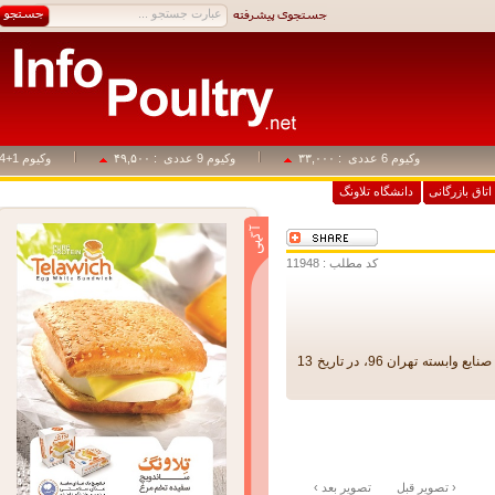
 عددی
: ۳۳,۰۰۰
وکیوم 9 عددی
: ۴۹,۵۰۰
وکیوم 1+14
: ۸۲,۵۰۰
اق بازرگانی
دانشگاه تلاونگ
کد مطلب : 11948
شانزدهمین نمایشگاه بین المللی دام، طیور، فراورده های لبنی و صنایع وابسته تهران 96، در تاریخ 13
‹ تصوير قبل
تصوير بعد ›