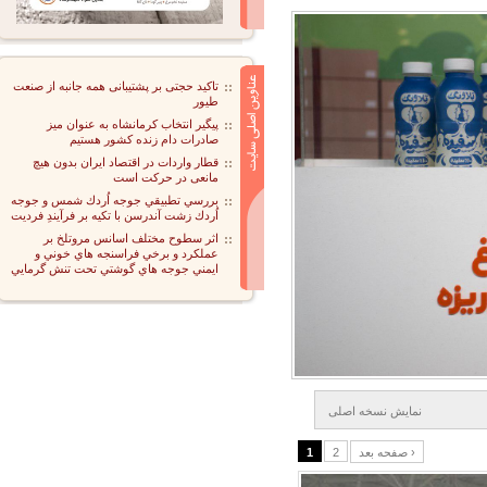
تاکید حجتی بر پشتیبانی همه جانبه از صنعت
طیور
پیگیر انتخاب کرمانشاه به عنوان میز
صادرات دام زنده کشور هستیم
قطار واردات در اقتصاد ایران بدون هیچ
مانعی در حرکت است
بررسي تطبيقي جوجه اُردك شمس و جوجه
اُردك زشت آندرسن با تكيه بر فرآيندِ فرديت
اثر سطوح مختلف اسانس مروتلخ بر
عملكرد و برخي فراسنجه هاي خوني و
ايمني جوجه هاي گوشتي تحت تنش گرمايي
نمايش نسخه اصلی
صفحه بعد ›
2
1