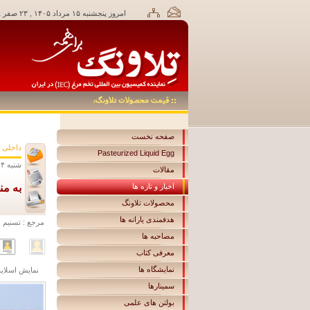
امروز پنجشنبه ۱۵ مرداد ۱۴۰۵ , ۲۳ صفر ۱۴۴۸,
صفحه نخست
داخلی
Pasteurized Liquid Egg
شنبه ۱۴ بهمن ۱۳۹۶ ساعت ۰۸:۳۵
مقالات
اخبار و تازه ها
به من
محصولات تلاونگ
هدفمندی یارانه ها
مرجع :
تسنیم
مصاحبه ها
معرفی کتاب
نمایشگاه ها
نمايش اسلايد
سمینارها
بولتن های علمی