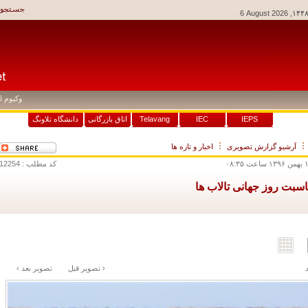
6 August 2026
وکیوم 6 عددی
: ۳۳,۰۰۰
IEPS
IEC
Telavang
اتاق بازرگانی
دانشگاه تلاونگ
آرشيو گزارش تصويری
اخبار و تازه ها
کد مطلب : 12254
اسبت روز جهانی تالاب ها
‹ تصوير قبل
تصوير بعد ›