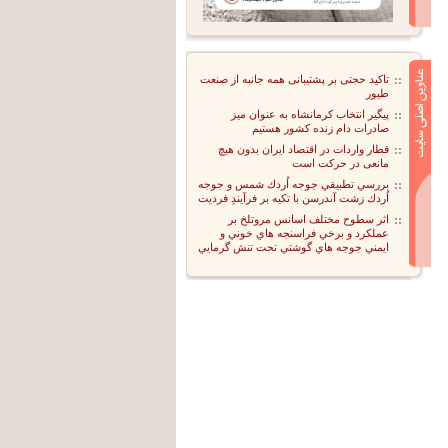
تاکید حجتی بر پشتیبانی همه جانبه از صنعت
طیور
پیگیر انتخاب کرمانشاه به عنوان میز
صادرات دام زنده کشور هستیم
قطار واردات در اقتصاد ایران بدون هیچ
مانعی در حرکت است
بررسي تطبيقي جوجه اُردك شمس و جوجه
اُردك زشت آندرسن با تكيه بر فرآيندِ فرديت
اثر سطوح مختلف اسانس مروتلخ بر
عملكرد و برخي فراسنجه هاي خوني و
ايمني جوجه هاي گوشتي تحت تنش گرمايي