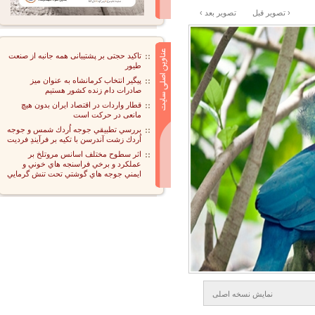
‹ تصوير قبل
تصوير بعد ›
تاکید حجتی بر پشتیبانی همه جانبه از صنعت
طیور
پیگیر انتخاب کرمانشاه به عنوان میز
صادرات دام زنده کشور هستیم
قطار واردات در اقتصاد ایران بدون هیچ
مانعی در حرکت است
بررسي تطبيقي جوجه اُردك شمس و جوجه
اُردك زشت آندرسن با تكيه بر فرآيندِ فرديت
اثر سطوح مختلف اسانس مروتلخ بر
عملكرد و برخي فراسنجه هاي خوني و
ايمني جوجه هاي گوشتي تحت تنش گرمايي
نمايش نسخه اصلی