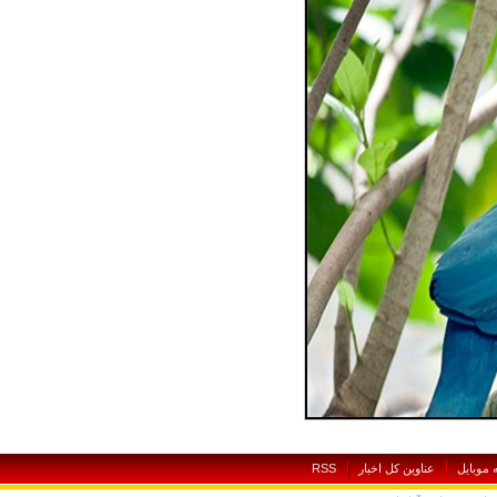
بايل
عناوين کل اخبار
RSS