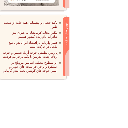
تاکید حجتی بر پشتیبانی همه جانبه از صنعت
طیور
پیگیر انتخاب کرمانشاه به عنوان میز
صادرات دام زنده کشور هستیم
قطار واردات در اقتصاد ایران بدون هیچ
مانعی در حرکت است
بررسي تطبيقي جوجه اُردك شمس و جوجه
اُردك زشت آندرسن با تكيه بر فرآيندِ فرديت
اثر سطوح مختلف اسانس مروتلخ بر
عملكرد و برخي فراسنجه هاي خوني و
ايمني جوجه هاي گوشتي تحت تنش گرمايي