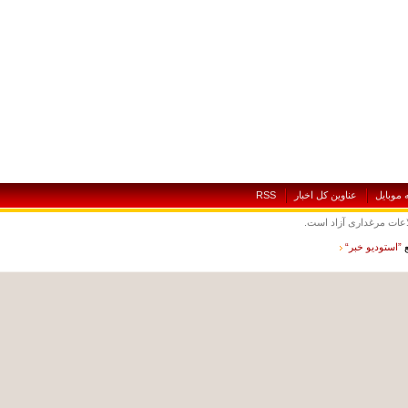
بايل
عناوين کل اخبار
RSS
ت مرغداری آزاد است.
ستوديو خبر“