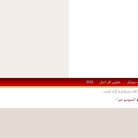
بايل
عناوين کل اخبار
RSS
ت مرغداری آزاد است.
ستوديو خبر“