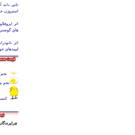
استروژن خ
اثر ايزوفل
هاي گوشتي
اثر نانوذر
ليپيدهاي خ
تخم 
تخم م
کنسا
چراپرندگان 