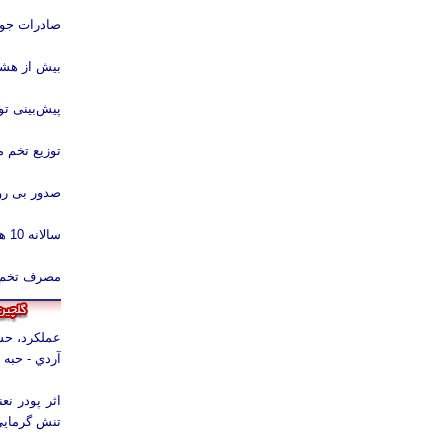
صادرات جوج
بیش از هشت
پیش‌بینی تولید ۷۹ هزار تن انواع گوش
توزیع تخم مرغ در مدارس 10 استان/ آم
صدور بی رو
سالانه 10 هزار تن تخم‌مرغ در کرمانشاه تولید می‌شود
مصرف تخم‌مر
عملکرد، حس
آردي - حبه
.
اثر پودر ن
تنش گرماي