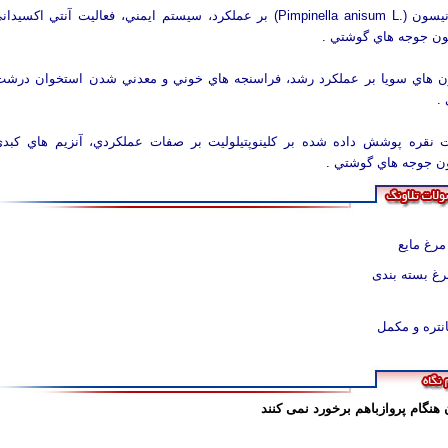
تاثير دانه آنيسون (.Pimpinella anisum L) بر عملکرد، سيستم ايمني، فعاليت آنتي
ون جوجه هاي گوشتي
.
اون هاي سويا بر عملکرد رشد، فراسنجه هاي خوني و معدني شدن استخوان درش
.
ات نقره پوشش داده شده بر کلينوپتيلوليت بر صفات عملکردي، آنزيم هاي کب
ون جوجه هاي گوشتي
.
مرغ مایع
رغ بسته بندی
نتره و مکمل
هنگام پروازباهم برخورد نمی کنند