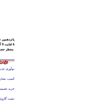
شماره هشت
پانزدهمین ن
6 لغایت 9 آبان
منتظر حضور
نوآوری جدید
کسب نشان 
خرید تضمینی تخم 
نشت گازوئیل جان بیش‌ از 2 ه