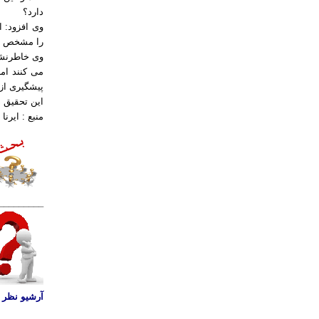
دارد؟
وی افزود: ا
را مشخص می 
وی خاطرنشان
می کنند اما
پیشگیری از 
این تحقیق در مقاله 
منبع : ایرنا
_________
آرشیو نظر س