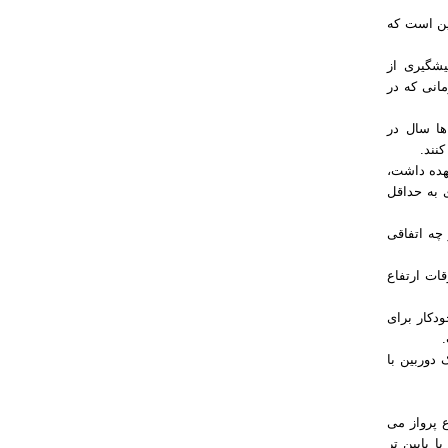
این است که
یشگیری از
نی که در
ها سال در
نند.
عهده داشت،
ی به حداقل
چه اتفاقی
ات ارتفاع
دکار برای
دوربین با
ع پرواز می
ا پایین تر