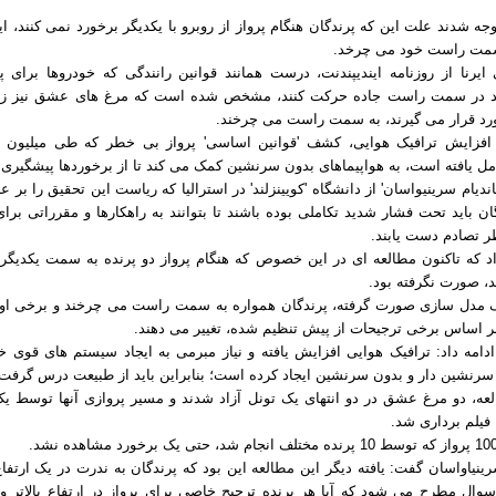
ه شدند علت این که پرندگان هنگام پرواز از روبرو با یکدیگر برخورد نمی کنند، 
سمت راست خود می چرخد.
ایرنا از روزنامه ایندیپندنت، درست همانند قوانین رانندگی که خودروها برای پ
اید در سمت راست جاده حرکت کنند، مشخص شده است که مرغ های عشق نیز زما
ورد قرار می گیرند، به سمت راست می چرخند.
 افزایش ترافیک هوایی، کشف 'قوانین اساسی' پرواز بی خطر که طی میلیون 
مل یافته است، به هواپیماهای بدون سرنشین کمک می کند تا از برخوردها پیشگیری ک
ندیام سرینیواسان' از دانشگاه 'کویینزلند' در استرالیا که ریاست این تحقیق را بر 
ن باید تحت فشار شدید تکاملی بوده باشند تا بتوانند به راهکارها و مقرراتی برا
 تصادم دست یابند.
اد که تاکنون مطالعه ای در این خصوص که هنگام پرواز دو پرنده به سمت یکدیگر 
، صورت نگرفته بود.
مدل سازی صورت گرفته، پرندگان همواره به سمت راست می چرخند و برخی اوق
بر اساس برخی ترجیحات از پیش تنظیم شده، تغییر می دهند.
دامه داد: ترافیک هوایی افزایش یافته و نیاز مبرمی به ایجاد سیستم های قوی خو
 سرنشین دار و بدون سرنشین ایجاد کرده است؛ بنابراین باید از طبیعت درس گرفت.
لعه، دو مرغ عشق در دو انتهای یک تونل آزاد شدند و مسیر پروازی آنها توسط یک 
فیلم برداری شد.
نیاواسان گفت: یافته دیگر این مطالعه این بود که پرندگان به ندرت در یک ارتفا
سوال مطرح می شود که آیا هر پرنده ترجیح خاصی برای پرواز در ارتفاع بالاتر و ی