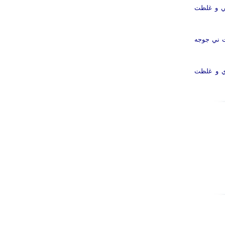
 اکسيداني و غلظت
ت ني جوجه
دي و غلظت