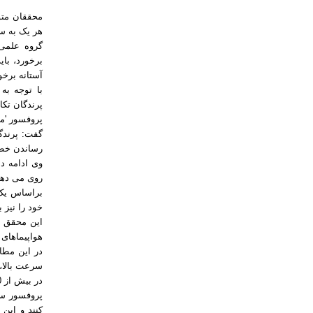
محققان متوج
هر یک به 
گروه علمی 
برخورد، ب
آستانه برخ
با توجه به
پرندگان تکا
پروفسور 'ما
گفت: پرندگا
رساندن خطر
وی ادامه د
روی می دهد
براساس یک 
خود را نیز 
این محقق ا
هواپیماهای
در این مطا
سرعت بالا، 
در بیش از 100 پرواز که توسط 10 پرنده مختلف انجام شد، حتی یک برخورد مشاهده نشد.
پروفسور سری
کنند و این 